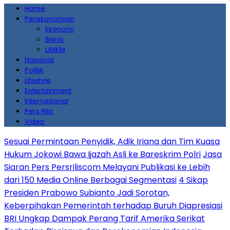
Home
Perekonomian
Ekonomi
Bisnis
UMKM
Nasional
Politik
Lifestyle
Entertainment
Internasional
Pers Rilis
Video
Sesuai Permintaan Penyidik, Adik Iriana dan Tim Kuasa
Hukum Jokowi Bawa Ijazah Asli ke Bareskrim Polri
Jasa
Siaran Pers Persriliscom Melayani Publikasi ke Lebih
dari 150 Media Online Berbagai Segmentasi
4 Sikap
Presiden Prabowo Subianto Jadi Sorotan,
Keberpihakan Pemerintah terhadap Buruh Diapresiasi
BRI Ungkap Dampak Perang Tarif Amerika Serikat