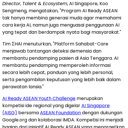
Director
,
Talent & Ecosystem
, AI Singapore, Koo
Sengmeng, mengatakan, "Program AI Ready ASEAN
tak hanya membina generasi muda agar memahami
cara kerja AI, namun juga menguasai penggunaan AI
yang tepat dan berdampak nyata bagi masyarakat."
Tim ΣHAI menuturkan, "Platform Sahabat-Care
menjawab tantangan deteksi demensia dan
membantu pendamping pasien di Asia Tenggara. AI
membantu pendamping memperoleh informasi
secara lebih cepat, panduan yang lebih personal,
serta pengambilan keputusan yang lebih baik dalam
perawatan lansia."
AI Ready ASEAN Youth Challenge
merupakan
kompetisi ide regional yang digelar
AI Singapore
(AISG)
bersama
ASEAN Foundation
dengan dukungan
Google.org dan kolaborasi IMDA. Kompetisi ini menjadi
bagian dari inisiatif AI Ready ASEAN yang menargetkan