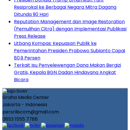
Resiprokal ke Berbagai Negara Mitra Dagang
Ditunda 90 Hari
Reputation Management dan Image Restoration
(Pemulihan Citra) dengan Implementasi Publikasi
Press Release
Litbang Kompas: Kepuasan Publik ke
Pemerintahan Presiden Prabowo Subianto Capai
80,9 Persen
Terkait Isu Penyelewengan Dana Makan Bergizi
Gratis, Kepala BGN Dadan Hindayana Angkat
Bicara
Graha Media Center
Jakarta - Indonesia
persriliscom@gmail.com
0853 1555 7788