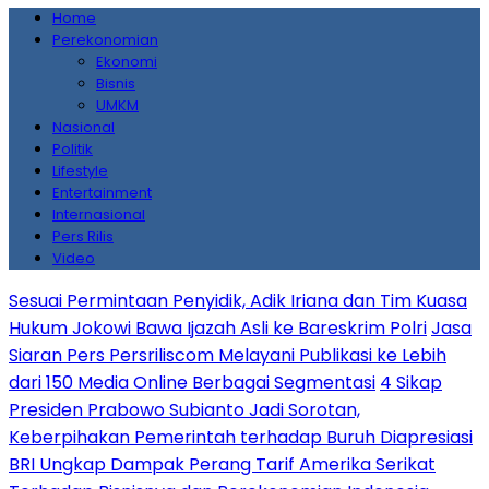
Home
Perekonomian
Ekonomi
Bisnis
UMKM
Nasional
Politik
Lifestyle
Entertainment
Internasional
Pers Rilis
Video
Sesuai Permintaan Penyidik, Adik Iriana dan Tim Kuasa
Hukum Jokowi Bawa Ijazah Asli ke Bareskrim Polri
Jasa
Siaran Pers Persriliscom Melayani Publikasi ke Lebih
dari 150 Media Online Berbagai Segmentasi
4 Sikap
Presiden Prabowo Subianto Jadi Sorotan,
Keberpihakan Pemerintah terhadap Buruh Diapresiasi
BRI Ungkap Dampak Perang Tarif Amerika Serikat