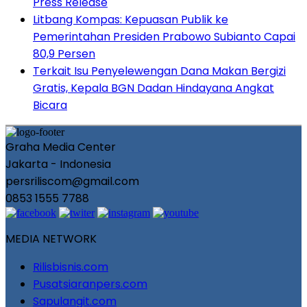
Press Release
Litbang Kompas: Kepuasan Publik ke
Pemerintahan Presiden Prabowo Subianto Capai
80,9 Persen
Terkait Isu Penyelewengan Dana Makan Bergizi
Gratis, Kepala BGN Dadan Hindayana Angkat
Bicara
Graha Media Center
Jakarta - Indonesia
persriliscom@gmail.com
0853 1555 7788
MEDIA NETWORK
Rilisbisnis.com
Pusatsiaranpers.com
Sapulangit.com