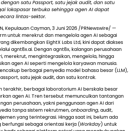
dengan satu Passport, satu jejak audit, dan satu
gai lokapasar terbuka sehingga agen AI dapat
ecara lintas-sektor.
 Kepulauan Cayman, 3 Juni 2026 /PRNewswire/ —
orm untuk merekrut dan mengelola agen AI sebagai
yang dikembangkan EightX Labs Ltd, kini dapat diakses
elalui agnt8x.ai. Dengan agnt8x, kalangan perusahaan
, merekrut, mengintegrasikan, mengelola, hingga
kan agen AI seperti mengelola karyawan manusia.
mencakup berbagai penyedia model bahasa besar (LLM),
ssport, satu jejak audit, dan satu kontrak.
n terakhir, berbagai laboratorium AI berskala besar
urkan agen AI. Tren tersebut memunculkan tantangan
angan perusahaan, yakni penggunaan agen AI dari
yedia tanpa sistem rekrutmen,
onboarding
, audit,
men yang terintegrasi. Hingga saat ini, belum ada
berfungsi sebagai orientasi kerja (
Workday
) untuk