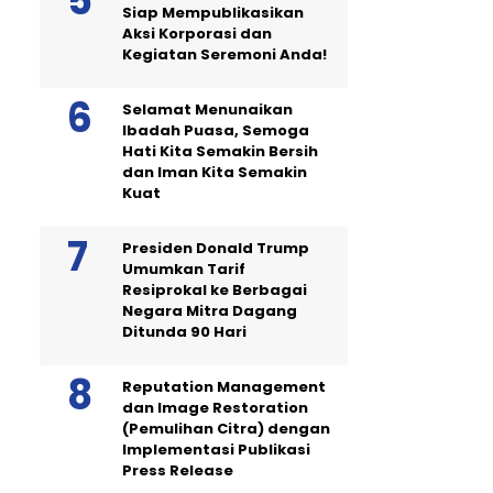
Siap Mempublikasikan
Aksi Korporasi dan
Kegiatan Seremoni Anda!
Selamat Menunaikan
Ibadah Puasa, Semoga
Hati Kita Semakin Bersih
dan Iman Kita Semakin
Kuat
Presiden Donald Trump
Umumkan Tarif
Resiprokal ke Berbagai
Negara Mitra Dagang
Ditunda 90 Hari
Reputation Management
dan Image Restoration
(Pemulihan Citra) dengan
Implementasi Publikasi
Press Release