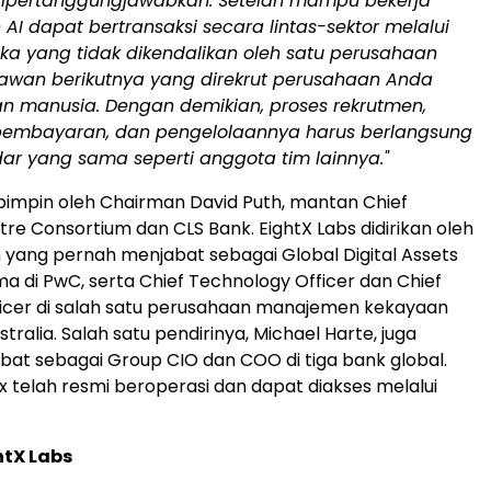
ipertanggungjawabkan. Setelah mampu bekerja
 AI dapat bertransaksi secara lintas-sektor melalui
ka yang tidak dikendalikan oleh satu perusahaan
ryawan berikutnya yang direkrut perusahaan Anda
n manusia. Dengan demikian, proses rekrutmen,
pembayaran, dan pengelolaannya harus berlangsung
ar yang sama seperti anggota tim lainnya."
ipimpin oleh Chairman David Puth, mantan Chief
tre Consortium dan CLS Bank. EightX Labs didirikan oleh
yang pernah menjabat sebagai Global Digital Assets
a di PwC, serta Chief Technology Officer dan Chief
icer di salah satu perusahaan manajemen kekayaan
ralia. Salah satu pendirinya, Michael Harte, juga
at sebagai Group CIO dan COO di tiga bank global.
8x telah resmi beroperasi dan dapat diakses melalui
htX Labs