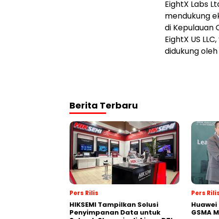
EightX Labs 
mendukung ek
di Kepulauan 
EightX US LLC
didukung oleh
Berita Terbaru
Pers Rilis
Pers Rili
HIKSEMI Tampilkan Solusi
Huawei 
Penyimpanan Data untuk
GSMA M