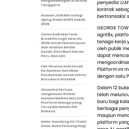
Pengembangan AI di Asia
penyedia LLM 
Tenggara
kontrak seba
Huawei Jadi Mitra bagi
bertransaksi s
Ajang GSMA M360 ASEAN
2026
GEORGE TOWN,
agnt8x, platf
Cision Raih MarTech
Breakthrough Awards
tenaga kerja 
2026 untuk Pemantauan
dan Analisis Media
oleh publik m
Sosial, Distribusi Siaran
dapat mencari
Pers, dan AEO
mengoordinasi
Fair Finance Asia Desak
Platform ini 
Perbankan Hentikan
Pendanaan untuk Sektor
dengan satu Pa
Batu Bara di ASEAN
Dalam 12 bula
Shueisha Perluas
telah melunc
Jangkauan Global
melalui MANGA MILLION,
baru bagi kal
Platform Manga yang
Tersedia dalam 100
berbagai pen
Bahasa
maupun manaje
platform yang 
Haier Gandeng AO 1 Point
Slam, Buka Peluang bagi