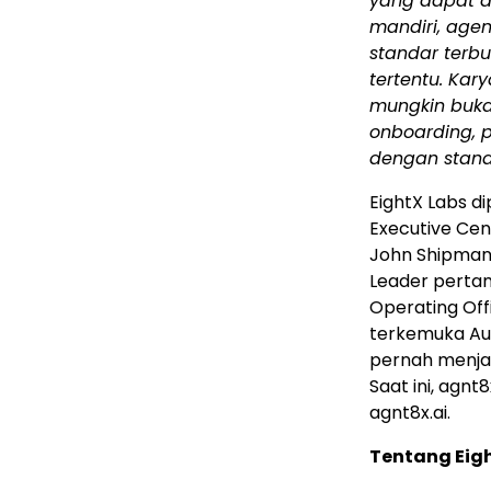
yang dapat d
mandiri, agen
standar terbu
tertentu. Ka
mungkin buka
onboarding, 
dengan stand
EightX Labs d
Executive Cen
John Shipman 
Leader pertam
Operating Off
terkemuka Aust
pernah menjab
Saat ini, agnt
agnt8x.ai.
Tentang Eig