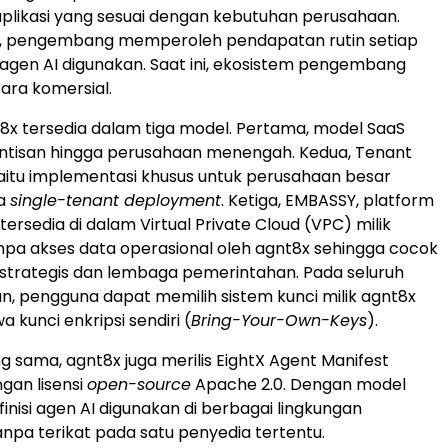
aplikasi yang sesuai dengan kebutuhan perusahaan.
 ini, pengembang memperoleh pendapatan rutin setiap
agen AI digunakan. Saat ini, ekosistem pengembang
cara komersial.
8x tersedia dalam tiga model. Pertama, model SaaS
intisan hingga perusahaan menengah. Kedua, Tenant
itu implementasi khusus untuk perusahaan besar
a
single-tenant deployment
. Ketiga, EMBASSY, platform
ersedia di dalam Virtual Private Cloud (VPC) milik
pa akses data operasional oleh agnt8x sehingga cocok
si strategis dan lembaga pemerintahan. Pada seluruh
an, pengguna dapat memilih sistem kunci milik agnt8x
kunci enkripsi sendiri (
Bring-Your-Own-Keys
).
g sama, agnt8x juga merilis EightX Agent Manifest
gan lisensi
open-source
Apache 2.0. Dengan model
efinisi agen AI digunakan di berbagai lingkungan
anpa terikat pada satu penyedia tertentu.