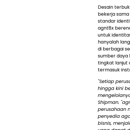
Desain terbuk
bekerja sam
standar ident
agnt8x beren
untuk identit
hanyalah lang
di berbagai s
sumber daya b
tingkat lanjut
termasuk ins
"Setiap perus
hingga kini 
mengelolanya,
Shipman. "ag
perusahaan m
penyedia ag
bisnis, menja