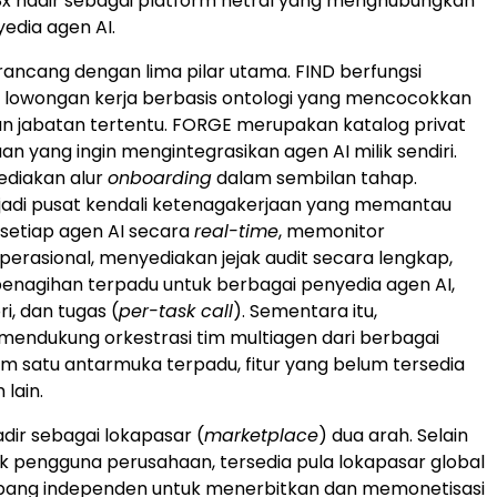
8x hadir sebagai platform netral yang menghubungkan
edia agen AI.
irancang dengan lima pilar utama. FIND berfungsi
 lowongan kerja berbasis ontologi yang mencocokkan
n jabatan tertentu. FORGE merupakan katalog privat
n yang ingin mengintegrasikan agen AI milik sendiri.
diakan alur
onboarding
dalam sembilan tahap.
di pusat kendali ketenagakerjaan yang memantau
i setiap agen AI secara
real-time
, memonitor
perasional, menyediakan jejak audit secara lengkap,
penagihan terpadu untuk berbagai penyedia agen AI,
i, dan tugas (
per-task call
). Sementara itu,
ndukung orkestrasi tim multiagen dari berbagai
m satu antarmuka terpadu, fitur yang belum tersedia
lain.
adir sebagai lokapasar (
marketplace
) dua arah. Selain
k pengguna perusahaan, tersedia pula lokapasar global
ang independen untuk menerbitkan dan memonetisasi