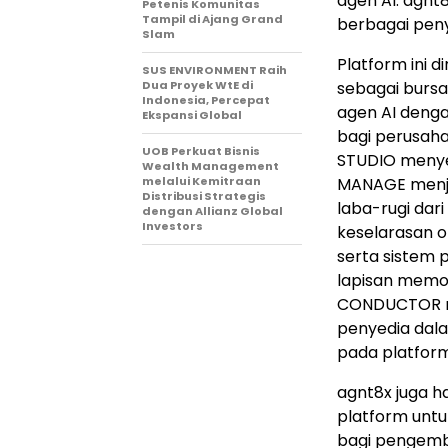
agen AI. agnt
Petenis Komunitas
Tampil di Ajang Grand
berbagai peny
Slam
Platform ini d
SUS ENVIRONMENT Raih
Dua Proyek WtE di
sebagai bursa
Indonesia, Percepat
agen AI denga
Ekspansi Global
bagi perusahaa
UOB Perkuat Bisnis
STUDIO menye
Wealth Management
melalui Kemitraan
MANAGE menja
Distribusi Strategis
laba-rugi dar
dengan Allianz Global
Investors
keselarasan o
serta sistem 
lapisan memor
CONDUCTOR me
penyedia dala
pada platform 
agnt8x juga h
platform untu
bagi pengemb