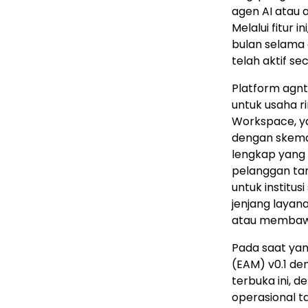
agen AI atau 
Melalui fitur
bulan selama 
telah aktif se
Platform agnt
untuk usaha r
Workspace, ya
dengan skem
lengkap yang t
pelanggan tan
untuk institu
jenjang layan
atau membawa 
Pada saat yan
(EAM) v0.1 den
terbuka ini, d
operasional t