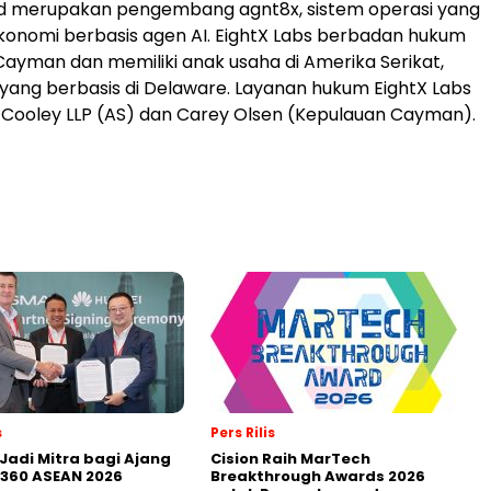
Ltd merupakan pengembang agnt8x, sistem operasi yang
onomi berbasis agen AI. EightX Labs berbadan hukum
Cayman dan memiliki anak usaha di Amerika Serikat,
, yang berbasis di Delaware. Layanan hukum EightX Labs
 Cooley LLP (AS) dan Carey Olsen (Kepulauan Cayman).
s
Pers Rilis
Jadi Mitra bagi Ajang
Cision Raih MarTech
360 ASEAN 2026
Breakthrough Awards 2026