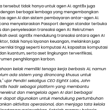
a tersebut tidak hanya untuk agen AI. agnt8x juga
a dengan berbagai lembaga yang mengembangkan
itas agen AI dan sistem pembayaran antar-agen AI.
cana menyelaraskan Passport dengan standar terbuka
as dan penyelesaian transaksi agen AI. Rekrutmen
kah awal. agnt8x mendukung transaksi antara agen AI
ektor, tidak hanya layanan keuangan, melainkan juga
ernilai tinggi seperti komputasi AI, kapasitas komputasi
 dan kuantum, serta aset lingkungan terverifikasi,
trumen penghilangan karbon.
ahaan kelak memiliki tenaga kerja berbasis AI, namun
belum ada sistem yang dirancang khusus untuk
" ujar Pendiri sekaligus CEO EightX Labs, John
nt8x hadir sebagai platform yang membantu
erekrut dan mengelola agen AI dari berbagai
ar dapat digunakan untuk mendukung pertumbuhan
lankan aktivitas operasional, dan menjaga tata kelola