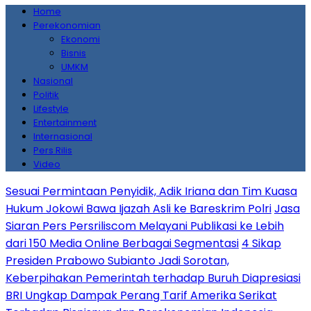
Home
Perekonomian
Ekonomi
Bisnis
UMKM
Nasional
Politik
Lifestyle
Entertainment
Internasional
Pers Rilis
Video
Sesuai Permintaan Penyidik, Adik Iriana dan Tim Kuasa
Hukum Jokowi Bawa Ijazah Asli ke Bareskrim Polri
Jasa
Siaran Pers Persriliscom Melayani Publikasi ke Lebih
dari 150 Media Online Berbagai Segmentasi
4 Sikap
Presiden Prabowo Subianto Jadi Sorotan,
Keberpihakan Pemerintah terhadap Buruh Diapresiasi
BRI Ungkap Dampak Perang Tarif Amerika Serikat