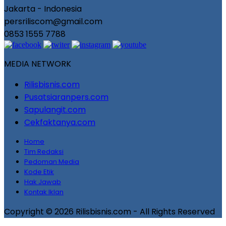
Jakarta - Indonesia
persriliscom@gmail.com
0853 1555 7788
MEDIA NETWORK
Rilisbisnis.com
Pusatsiaranpers.com
Sapulangit.com
Cekfaktanya.com
Home
Tim Redaksi
Pedoman Media
Kode Etik
Hak Jawab
Kontak Iklan
Copyright © 2026 Rilisbisnis.com - All Rights Reserved