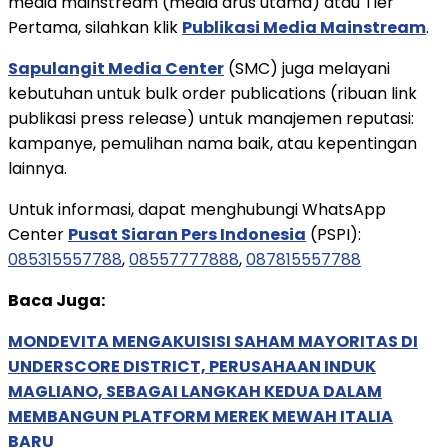
media mainstream (media arus utama) atau Tier
Pertama, silahkan klik
Publikasi Media Mainstream
.
Sapulangit Media Center
(SMC) juga melayani
kebutuhan untuk bulk order publications (ribuan link
publikasi press release) untuk manajemen reputasi:
kampanye, pemulihan nama baik, atau kepentingan
lainnya.
Untuk informasi, dapat menghubungi WhatsApp
Center
Pusat Siaran Pers Indonesia
(PSPI):
085315557788
,
08557777888
,
087815557788
Baca Juga:
MONDEVITA MENGAKUISISI SAHAM MAYORITAS DI
UNDERSCORE DISTRICT, PERUSAHAAN INDUK
MAGLIANO, SEBAGAI LANGKAH KEDUA DALAM
MEMBANGUN PLATFORM MEREK MEWAH ITALIA
BARU