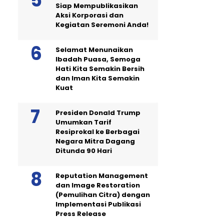
Siap Mempublikasikan
Aksi Korporasi dan
Kegiatan Seremoni Anda!
Selamat Menunaikan
Ibadah Puasa, Semoga
Hati Kita Semakin Bersih
dan Iman Kita Semakin
Kuat
Presiden Donald Trump
Umumkan Tarif
Resiprokal ke Berbagai
Negara Mitra Dagang
Ditunda 90 Hari
Reputation Management
dan Image Restoration
(Pemulihan Citra) dengan
Implementasi Publikasi
Press Release