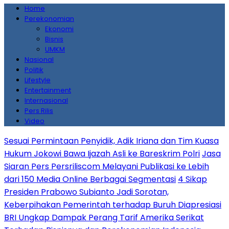
Home
Perekonomian
Ekonomi
Bisnis
UMKM
Nasional
Politik
Lifestyle
Entertainment
Internasional
Pers Rilis
Video
Sesuai Permintaan Penyidik, Adik Iriana dan Tim Kuasa
Hukum Jokowi Bawa Ijazah Asli ke Bareskrim Polri
Jasa
Siaran Pers Persriliscom Melayani Publikasi ke Lebih
dari 150 Media Online Berbagai Segmentasi
4 Sikap
Presiden Prabowo Subianto Jadi Sorotan,
Keberpihakan Pemerintah terhadap Buruh Diapresiasi
BRI Ungkap Dampak Perang Tarif Amerika Serikat