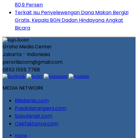
80,9 Persen
Terkait Isu Penyelewengan Dana Makan Bergizi
Gratis, Kepala BGN Dadan Hindayana Angkat
Bicara
Graha Media Center
Jakarta - Indonesia
persriliscom@gmail.com
0853 1555 7788
MEDIA NETWORK
Rilisbisnis.com
Pusatsiaranpers.com
Sapulangit.com
Cekfaktanya.com
Home