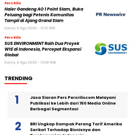
Pers Rilis
Haier Gandeng AO 1 Point Slam, Buka
Peluang bagi Petenis Komunitas
Tampil di Ajang Grand Slam
Kamis, 6 Agu 2026 - 12:10 WIB
Pers Rilis
SUS ENVIRONMENT Raih Dua Proyek
WtE di Indonesia, Percepat Ekspansi
Global
Kamis, 6 Agu 2026 - 12:08 WIB
TRENDING
Jasa Siaran Pers Persriliscom Melayani
Publikasi ke Lebih dari 150 Media Online
Berbagai Segmentasi
BRI Ungkap Dampak Perang Tarif Amerika
Serikat Terhadap Bisnisnya dan