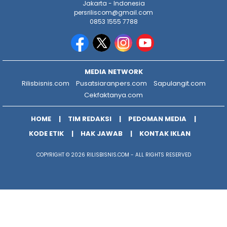
Jakarta - Indonesia
persriliscom@gmail.com
0853 1555 7788
MEDIA NETWORK
Rilisbisnis.com
Pusatsiaranpers.com
Sapulangit.com
Cekfaktanya.com
HOME
TIM REDAKSI
PEDOMAN MEDIA
KODE ETIK
HAK JAWAB
KONTAK IKLAN
COPYRIGHT © 2026 RILISBISNIS.COM - ALL RIGHTS RESERVED