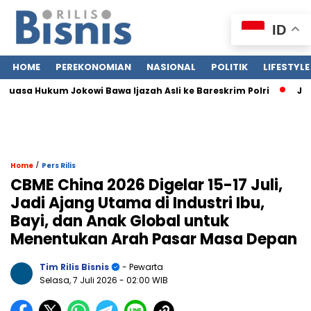
ID
HOME
PEREKONOMIAN
NASIONAL
POLITIK
LIFESTYLE
sa Hukum Jokowi Bawa Ijazah Asli ke Bareskrim Polri
Jasa Si
/
Home
Pers Rilis
CBME China 2026 Digelar 15-17 Juli,
Jadi Ajang Utama di Industri Ibu,
Bayi, dan Anak Global untuk
Menentukan Arah Pasar Masa Depan
Tim Rilis Bisnis
- Pewarta
Selasa, 7 Juli 2026
- 02:00 WIB