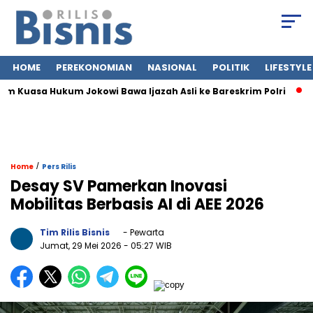
HOME
PEREKONOMIAN
NASIONAL
POLITIK
LIFESTYLE
asa Hukum Jokowi Bawa Ijazah Asli ke Bareskrim Polri
Jasa S
/
Home
Pers Rilis
Desay SV Pamerkan Inovasi
Mobilitas Berbasis AI di AEE 2026
Tim Rilis Bisnis
- Pewarta
Jumat, 29 Mei 2026
- 05:27 WIB