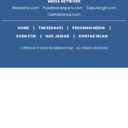
MEDIA NETWORK
Rilisbisnis.com
Pusatsiaranpers.com
Sapulangit.com
Cekfaktanya.com
HOME
TIM REDAKSI
PEDOMAN MEDIA
KODE ETIK
HAK JAWAB
KONTAK IKLAN
COPYRIGHT © 2026 RILISBISNIS.COM - ALL RIGHTS RESERVED