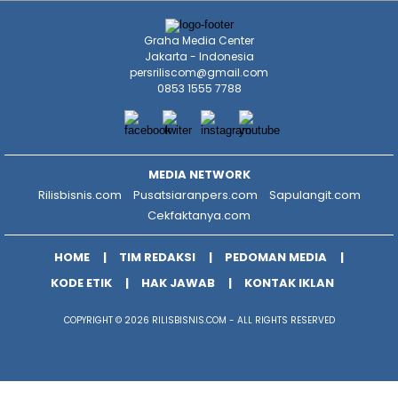
Graha Media Center
Jakarta - Indonesia
persriliscom@gmail.com
0853 1555 7788
MEDIA NETWORK
Rilisbisnis.com
Pusatsiaranpers.com
Sapulangit.com
Cekfaktanya.com
HOME
TIM REDAKSI
PEDOMAN MEDIA
KODE ETIK
HAK JAWAB
KONTAK IKLAN
COPYRIGHT © 2026 RILISBISNIS.COM - ALL RIGHTS RESERVED