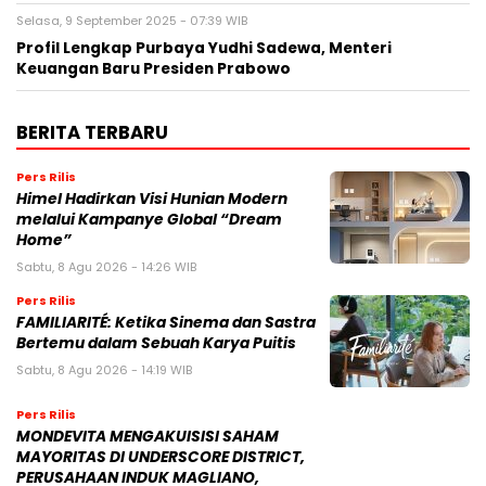
Selasa, 9 September 2025 - 07:39 WIB
Profil Lengkap Purbaya Yudhi Sadewa, Menteri
Keuangan Baru Presiden Prabowo
BERITA TERBARU
Pers Rilis
Himel Hadirkan Visi Hunian Modern
melalui Kampanye Global “Dream
Home”
Sabtu, 8 Agu 2026 - 14:26 WIB
Pers Rilis
FAMILIARITÉ: Ketika Sinema dan Sastra
Bertemu dalam Sebuah Karya Puitis
Sabtu, 8 Agu 2026 - 14:19 WIB
Pers Rilis
MONDEVITA MENGAKUISISI SAHAM
MAYORITAS DI UNDERSCORE DISTRICT,
PERUSAHAAN INDUK MAGLIANO,