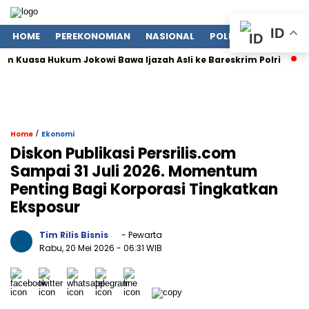
ID
HOME
PEREKONOMIAN
NASIONAL
POLITIK
LIFESTYLE
 Kuasa Hukum Jokowi Bawa Ijazah Asli ke Bareskrim Polri
Jas
/
Home
Ekonomi
Diskon Publikasi Persrilis.com
Sampai 31 Juli 2026. Momentum
Penting Bagi Korporasi Tingkatkan
Eksposur
Tim Rilis Bisnis
- Pewarta
Rabu, 20 Mei 2026
- 06:31 WIB