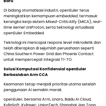
Baru
Di bidang otomatisasi industri, openEuler terus
meningkatkan kemampuan
embedded
, termasuk:
kerangka kerja sistem
MIxed-CriticAlity
(MICA),
real-
time kernel
UniProton, serta teknologi virtualisasi
openEuler Embedded.
Teknologi ini mencapai respons level mikrodetik dan
telah diterapkan di sejumlah perusahaan seperti
China Southern Power Grid dan Phoenix Contact
untuk mempercepat integrasi TI-TO.
Solusi Komputasi Konfidensial openEuler
Berbasiskan Arm CCA
Keamanan tetap menjadi prioritas utama setelah
penggunaan AI semakin marak.
openEuler, bersama Arm, Linaro, Baidu AI Cloud,
KylinSoft, Kylinsec, UnionTech, Shanghai Jiao Tong