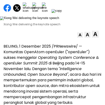
Xiong Wei delivering the keynote speech
A
A
A
BEIJING
, 1 Desember 2025 /PRNewswire/ —
Komunitas OpenAtom openEuler ("openEuler")
sukses menggelar
Operating System Conference &
openEuler Summit 2025
di
Beijing
pada 14–15
November lalu. Dengan tema
"Intelligence
Unbounded, Open Source Beyond"
, acara dua hari ini
mempertemukan para pemimpin industri global,
kontributor
open source
, dan mitra ekosistem untuk
mendorong inovasi sistem operasi, serta
mempercepat pengembangan infrastruktur
perangkat lunak global yang terbuka.