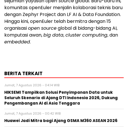
sejumlah yayasan
open source
global. Baru-baru ini,
komunitas openEuler menjalin kolaborasi teknis baru
dengan Zephyr Project dan LF AI & Data Foundation.
Hingga kini, openEuler telah bermitra dengan 15
organisasi
open source
global di bidang-bidang AI,
komputasi awan,
big data
,
cluster computing
, dan
embedded
.
BERITA TERKAIT
Jumat, 7 Agustus 2026 - 04:14 WIB
HIKSEMI Tampilkan Solusi Penyimpanan Data untuk
Seluruh Skenario di Ajang DTI Indonesia 2026, Dukung
Pengembangan AI di Asia Tenggara
Jumat, 7 Agustus 2026 - 00:42 WIB
Huawei Jadi Mitra bagi Ajang GSMA M360 ASEAN 2026