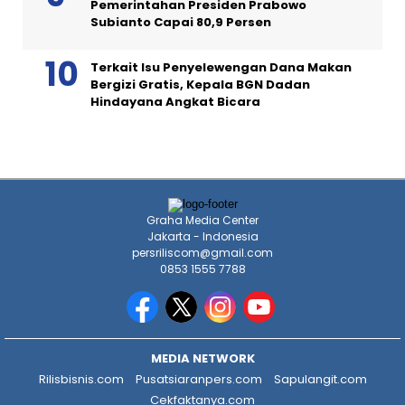
Pemerintahan Presiden Prabowo
Subianto Capai 80,9 Persen
Terkait Isu Penyelewengan Dana Makan
Bergizi Gratis, Kepala BGN Dadan
Hindayana Angkat Bicara
Graha Media Center
Jakarta - Indonesia
persriliscom@gmail.com
0853 1555 7788
MEDIA NETWORK
Rilisbisnis.com
Pusatsiaranpers.com
Sapulangit.com
Cekfaktanya.com