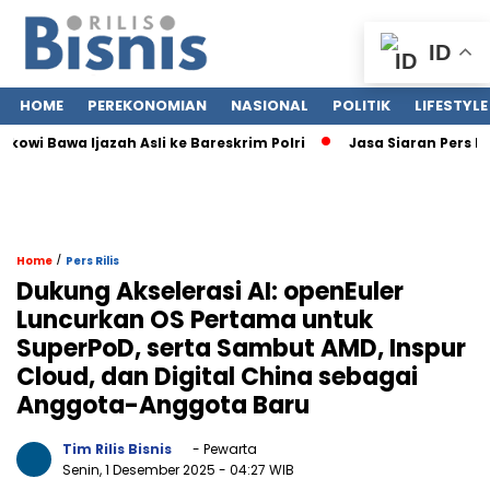
ID
HOME
PEREKONOMIAN
NASIONAL
POLITIK
LIFESTYLE
awa Ijazah Asli ke Bareskrim Polri
Jasa Siaran Pers Persril
/
Home
Pers Rilis
Dukung Akselerasi AI: openEuler
Luncurkan OS Pertama untuk
SuperPoD, serta Sambut AMD, Inspur
Cloud, dan Digital China sebagai
Anggota-Anggota Baru
Tim Rilis Bisnis
- Pewarta
Senin, 1 Desember 2025
- 04:27 WIB