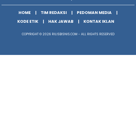
HOME
TIM REDAKSI
PEDOMAN MEDIA
KODE ETIK
HAK JAWAB
KONTAK IKLAN
COPYRIGHT © 2026 RILISBISNIS.COM - ALL RIGHTS RESERVED