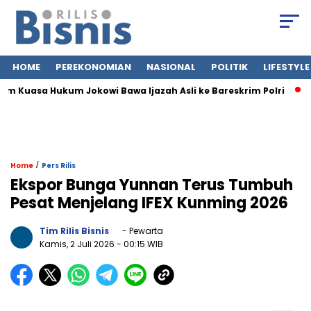
HOME
PEREKONOMIAN
NASIONAL
POLITIK
LIFESTYLE
 Kuasa Hukum Jokowi Bawa Ijazah Asli ke Bareskrim Polri
Jas
/
Home
Pers Rilis
Ekspor Bunga Yunnan Terus Tumbuh
Pesat Menjelang IFEX Kunming 2026
Tim Rilis Bisnis
- Pewarta
Kamis, 2 Juli 2026
- 00:15 WIB