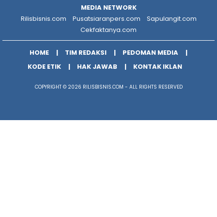
MEDIA NETWORK
Rilisbisnis.com
Pusatsiaranpers.com
Sapulangit.com
Cekfaktanya.com
HOME
TIM REDAKSI
PEDOMAN MEDIA
KODE ETIK
HAK JAWAB
KONTAK IKLAN
COPYRIGHT © 2026 RILISBISNIS.COM - ALL RIGHTS RESERVED