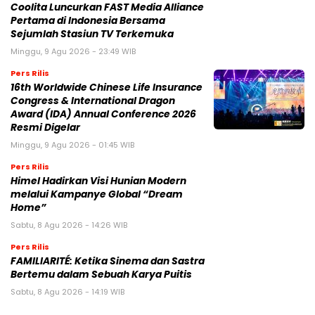
Coolita Luncurkan FAST Media Alliance
Pertama di Indonesia Bersama
Sejumlah Stasiun TV Terkemuka
Minggu, 9 Agu 2026 - 23:49 WIB
Pers Rilis
16th Worldwide Chinese Life Insurance
Congress & International Dragon
Award (IDA) Annual Conference 2026
Resmi Digelar
Minggu, 9 Agu 2026 - 01:45 WIB
Pers Rilis
Himel Hadirkan Visi Hunian Modern
melalui Kampanye Global “Dream
Home”
Sabtu, 8 Agu 2026 - 14:26 WIB
Pers Rilis
FAMILIARITÉ: Ketika Sinema dan Sastra
Bertemu dalam Sebuah Karya Puitis
Sabtu, 8 Agu 2026 - 14:19 WIB