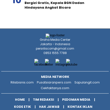
Bergizi Gratis, Kepala BGN Dadan
Hindayana Angkat Bicara
Graha Media Center
Jakarta - Indonesia
persriliscom@gmail.com
0853 1555 7788
MEDIA NETWORK
Rilisbisnis.com
Pusatsiaranpers.com
Sapulangit.com
Cekfaktanya.com
HOME
TIM REDAKSI
PEDOMAN MEDIA
KODE ETIK
HAK JAWAB
KONTAK IKLAN