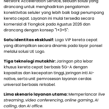
Network Acceleration Service, sebuah solusi yang
dirancang untuk menghadirkan pengalaman
konektivitas seluler yang lebih baik bagi penumpang
kereta cepat. Layanan ini mulai tersedia secara
komersial di Tiongkok pada Agustus 2026 dan
dirancang dengan konsep "1+3+5":
Satu identitas eksklusif:
Logo VIP kereta cepat
yang ditampilkan secara dinamis pada layar ponsel
melalui solusi UE Logo.
Tiga teknologi mutakhir:
Jaringan pita lebar
khusus kereta cepat berbasis 5G-A dengan
kapasitas dan kecepatan tinggi, jaringan inti AI-
native, serta unit pemrosesan layanan cerdas
universal berbasis nirkabel.
Lima skenario layanan utama:
Memperlancar
live
streaming
,
video conferencing
,
online gaming
,
AI
calling
, dan
AI office
.