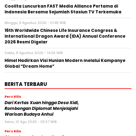
Coolita Luncurkan FAST Media Alliance Pertama di
Indonesia Bersama Sejumlah Stasiun TV Terkemuka
Minggu, 9 Agustus 2026 - 01:45 WIB
16th Worldwide Chinese Life Insurance Congress &
International Dragon Award (IDA) Annual Conference
2026 Resmi Digelar
Sabtu, 8 Agustus 2026 - 14:26 WIB
Himel Hadirkan Visi Hunian Modern melalui Kampanye
Global “Dream Home”
BERITA TERBARU
Pers Rilis
Dari Kertas Xuan hingga Desa Xidi,
Rombongan Diplomat Menjelajahi
Warisan Budaya Anhui
Senin, 10 Agu 2026 - 05:57 WIB
Pers Rilis