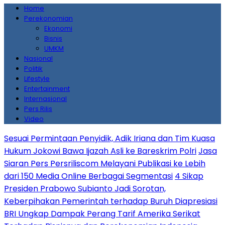
Home
Perekonomian
Ekonomi
Bisnis
UMKM
Nasional
Politik
Lifestyle
Entertainment
Internasional
Pers Rilis
Video
Sesuai Permintaan Penyidik, Adik Iriana dan Tim Kuasa
Hukum Jokowi Bawa Ijazah Asli ke Bareskrim Polri
Jasa
Siaran Pers Persriliscom Melayani Publikasi ke Lebih
dari 150 Media Online Berbagai Segmentasi
4 Sikap
Presiden Prabowo Subianto Jadi Sorotan,
Keberpihakan Pemerintah terhadap Buruh Diapresiasi
BRI Ungkap Dampak Perang Tarif Amerika Serikat