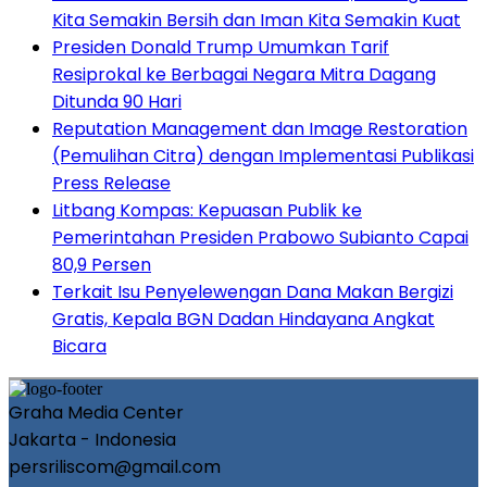
Kita Semakin Bersih dan Iman Kita Semakin Kuat
Presiden Donald Trump Umumkan Tarif
Resiprokal ke Berbagai Negara Mitra Dagang
Ditunda 90 Hari
Reputation Management dan Image Restoration
(Pemulihan Citra) dengan Implementasi Publikasi
Press Release
Litbang Kompas: Kepuasan Publik ke
Pemerintahan Presiden Prabowo Subianto Capai
80,9 Persen
Terkait Isu Penyelewengan Dana Makan Bergizi
Gratis, Kepala BGN Dadan Hindayana Angkat
Bicara
Graha Media Center
Jakarta - Indonesia
persriliscom@gmail.com