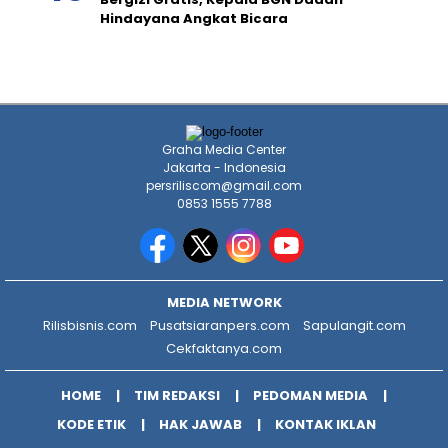
Hindayana Angkat Bicara
Graha Media Center
Jakarta - Indonesia
persriliscom@gmail.com
0853 1555 7788
MEDIA NETWORK
Rilisbisnis.com
Pusatsiaranpers.com
Sapulangit.com
Cekfaktanya.com
HOME
TIM REDAKSI
PEDOMAN MEDIA
KODE ETIK
HAK JAWAB
KONTAK IKLAN