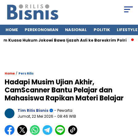
HOME
PEREKONOMIAN
NASIONAL
POLITIK
LIFESTYLE
m Kuasa Hukum Jokowi Bawa Ijazah Asli ke Bareskrim Polri
Ja
/
Home
Pers Rilis
Hadapi Musim Ujian Akhir,
CamScanner Bantu Pelajar dan
Mahasiswa Rapikan Materi Belajar
Tim Rilis Bisnis
- Pewarta
Jumat, 22 Mei 2026
- 08:46 WIB