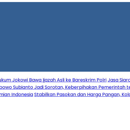
ukum Jokowi Bawa Ijazah Asli ke Bareskrim Polri
Jasa Siara
abowo Subianto Jadi Sorotan, Keberpihakan Pemerintah t
mian Indonesia
Stabilkan Pasokan dan Harga Pangan, Ko