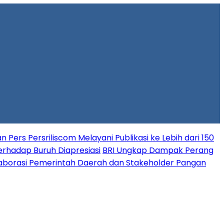
n Pers Persriliscom Melayani Publikasi ke Lebih dari 150
erhadap Buruh Diapresiasi
BRI Ungkap Dampak Perang
laborasi Pemerintah Daerah dan Stakeholder Pangan