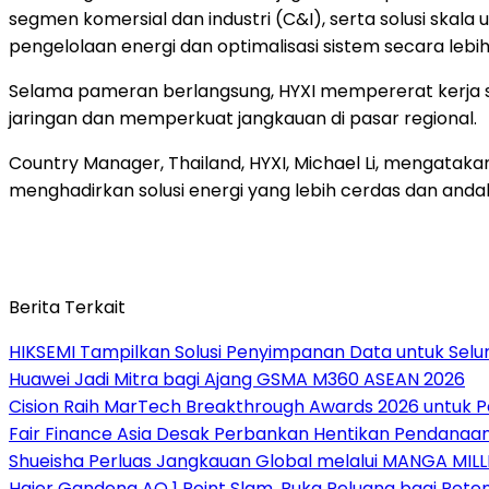
segmen komersial dan industri (C&I), serta solusi skala
pengelolaan energi dan optimalisasi sistem secara lebih
Selama pameran berlangsung, HYXI mempererat kerja sama
jaringan dan memperkuat jangkauan di pasar regional.
Country Manager, Thailand, HYXI, Michael Li, mengatak
menghadirkan solusi energi yang lebih cerdas dan andal b
Berita Terkait
HIKSEMI Tampilkan Solusi Penyimpanan Data untuk Selur
Huawei Jadi Mitra bagi Ajang GSMA M360 ASEAN 2026
Cision Raih MarTech Breakthrough Awards 2026 untuk Pem
Fair Finance Asia Desak Perbankan Hentikan Pendanaan
Shueisha Perluas Jangkauan Global melalui MANGA MILL
Haier Gandeng AO 1 Point Slam, Buka Peluang bagi Pete