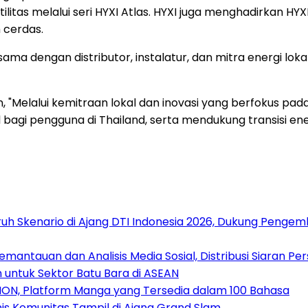
 utilitas melalui seri HYXI Atlas. HYXI juga menghadirkan
 cerdas.
 dengan distributor, instalatur, dan mitra energi lokal 
an, "Melalui kemitraan lokal dan inovasi yang berfokus 
agi pengguna di Thailand, serta mendukung transisi energi
uh Skenario di Ajang DTI Indonesia 2026, Dukung Pengem
antauan dan Analisis Media Sosial, Distribusi Siaran Per
 untuk Sektor Batu Bara di ASEAN
ION, Platform Manga yang Tersedia dalam 100 Bahasa
nis Komunitas Tampil di Ajang Grand Slam