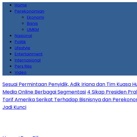
Home
Perekonomian
Ekonomi
Bisnis
UMKM
Nasional
Politik
Lifestyle
Entertainment
Internasional
Pers Rilis
Video
Sesuai Permintaan Penyidik, Adik Iriana dan Tim Kuasa H
Media Online Berbagai Segmentasi
4 Sikap Presiden Pr
Tarif Amerika Serikat Terhadap Bisnisnya dan Perekono
Jadi Kunci