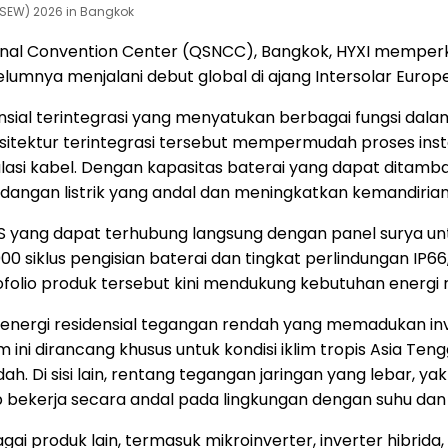
(ASEW) 2026 in Bangkok
onal Convention Center (QSNCC), Bangkok, HYXI memperke
elumnya menjalani debut global di ajang Intersolar Europ
ial terintegrasi yang menyatukan berbagai fungsi dalam 
ektur terintegrasi tersebut mempermudah proses instala
asi kabel. Dengan kapasitas baterai yang dapat ditamba
ngan listrik yang andal dan meningkatkan kemandirian 
SS yang dapat terhubung langsung dengan panel surya u
0 siklus pengisian baterai dan tingkat perlindungan IP66,
folio produk tersebut kini mendukung kebutuhan energi r
n energi residensial tegangan rendah yang memadukan in
ini dirancang khusus untuk kondisi iklim tropis Asia Ten
Di sisi lain, rentang tegangan jaringan yang lebar, yakn
 tetap bekerja secara andal pada lingkungan dengan suhu da
ai produk lain, termasuk mikroinverter, inverter hibrida,