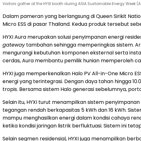
Visitors gather at the HYXI booth during ASIA Sustainable Energy Week 
Dalam pameran yang berlangsung di Queen Sirikit Nati
Micro ESS di pasar Thailand. Kedua produk tersebut seb
HYXI Aura merupakan solusi penyimpanan energi residens
gateway
tambahan sehingga memperingkas sistem. Arsit
mengurangi kebutuhan komponen eksternal serta instal
cerdas, Aura membantu pemilik hunian memperoleh cada
HYXI juga memperkenalkan Halo PV All-in-One Micro E
energi yang terintegrasi. Dengan daya tahan hingga 10.00
tropis. Bersama sistem Halo generasi sebelumnya, porto
Selain itu, HYXI turut menampilkan sistem penyimpana
tegangan rendah berkapasitas 5 kWh dan 16 kWh. Sistem 
mampu menghasilkan energi dalam kondisi cahaya rendah. 
ketika kondisi jaringan listrik berfluktuasi. Sistem ini
Selain segmen residensial, HYXI juga menampilkan berbag