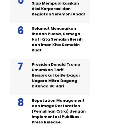
Siap Mempublikasikan
Aksi Korporasi dan
Kegiatan Seremoni Anda!
Selamat Menunaikan
Ibadah Puasa, Semoga
Hati Kita Semakin Bersih
dan Iman Kita Semakin
Kuat
Presiden Donald Trump
Umumkan Tarif
Resiprokal ke Berbagai
Negara Mitra Dagang
Ditunda 90 Hari
Reputation Management
dan Image Restoration
(Pemulihan Citra) dengan
Implementasi Publikasi
Press Release