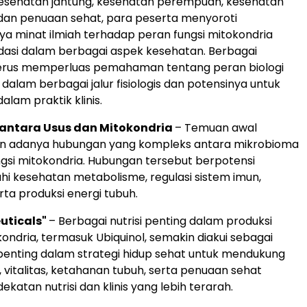
esehatan jantung, kesehatan perempuan, kesehatan
 dan penuaan sehat, para peserta menyoroti
a minat ilmiah terhadap peran fungsi mitokondria
dasi dalam berbagai aspek kesehatan. Berbagai
terus memperluas pemahaman tentang peran biologi
dalam berbagai jalur fisiologis dan potensinya untuk
alam praktik klinis.
antara Usus dan Mitokondria
– Temuan awal
n adanya hubungan yang kompleks antara mikrobioma
ngsi mitokondria. Hubungan tersebut berpotensi
 kesehatan metabolisme, regulasi sistem imun,
erta produksi energi tubuh.
euticals"
– Berbagai nutrisi penting dalam produksi
ondria, termasuk Ubiquinol, semakin diakui sebagai
nting dalam strategi hidup sehat untuk mendukung
 vitalitas, ketahanan tubuh, serta penuaan sehat
ekatan nutrisi dan klinis yang lebih terarah.