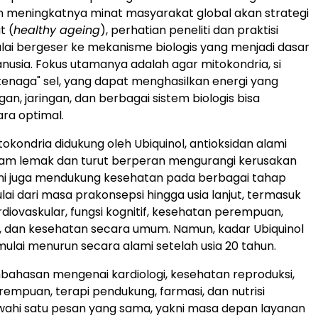
n meningkatnya minat masyarakat global akan strategi
t (
healthy ageing
), perhatian peneliti dan praktisi
ai bergeser ke mekanisme biologis yang menjadi dasar
usia. Fokus utamanya adalah agar mitokondria, si
enaga" sel, yang dapat menghasilkan energi yang
an, jaringan, dan berbagai sistem biologis bisa
ara optimal.
okondria didukung oleh Ubiquinol, antioksidan alami
lam lemak dan turut berperan mengurangi kerusakan
ini juga mendukung kesehatan pada berbagai tahap
lai dari masa prakonsepsi hingga usia lanjut, termasuk
diovaskular, fungsi kognitif, kesehatan perempuan,
i, dan kesehatan secara umum. Namun, kadar Ubiquinol
ulai menurun secara alami setelah usia 20 tahun.
ahasan mengenai kardiologi, kesehatan reproduksi,
empuan, terapi pendukung, farmasi, dan nutrisi
ahi satu pesan yang sama, yakni masa depan layanan