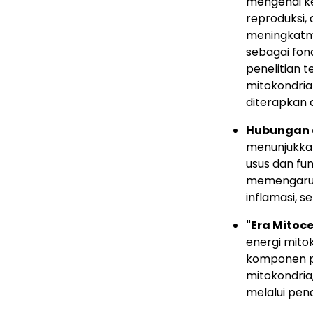
mengenai k
reproduksi,
meningkatny
sebagai fon
penelitian 
mitokondria 
diterapkan d
Hubungan 
menunjukka
usus dan fu
memengaruhi
inflamasi, s
"Era Mitoc
energi mitok
komponen pe
mitokondria,
melalui pend