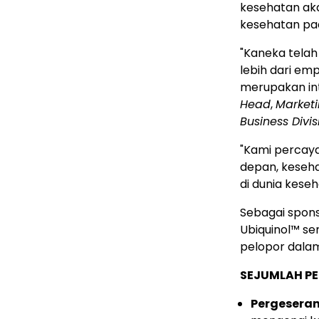
kesehatan ak
kesehatan pad
"Kaneka tela
lebih dari em
merupakan int
Head
,
Market
Business Divis
"Kami percay
depan, keseha
di dunia keseh
Sebagai spons
Ubiquinol™ se
pelopor dalam
SEJUMLAH P
Pergeseran 