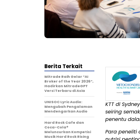
Berita Terkait
Mitrade Raih Gelar “AI
Broker of the Year 2026”,
Hadirkan MitradeGPT
Versi Terbaru di Asia
UNISOC Lyric Audio:
KTT di Sydne
Mengubah Pengalaman
seiring semak
Mendengarkan Audio
penentu dala
Hard Rock Cafe dan
Coca-Cola®
Para peneliti
Meluncurkan Kompetisi
Musik Hard Rock Rising
nutrisi penti