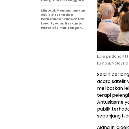
Mintoak Mengumumkan
Akuisisi terhadap
Perusahaan Fintech ICC
Loyalty yang Berkantor
Pusat di Timur Tengah.
Edisi perdana KTT
Lumpur, Malaysia
Selain berlang
acara satelit 
melibatkan leb
terapi pelengk
Antusiasme ya
publik terha
sepanjang hid
Ajang ini dig