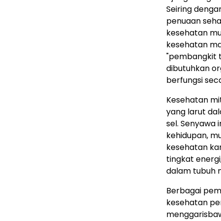
Seiring denga
penuaan seha
kesehatan mul
kesehatan man
"pembangkit t
dibutuhkan org
berfungsi sec
Kesehatan mit
yang larut da
sel. Senyawa 
kehidupan, mu
kesehatan kar
tingkat energ
dalam tubuh m
Berbagai pemb
kesehatan per
menggarisbaw