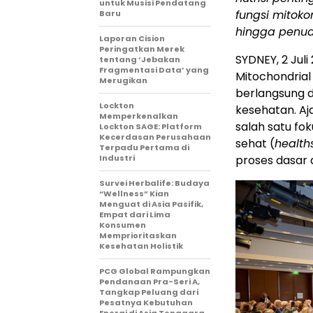
untuk Musisi Pendatang
fungsi mitoko
Baru
hingga penua
Laporan Cision
Peringatkan Merek
SYDNEY, 2 Jul
tentang ‘Jebakan
Fragmentasi Data’ yang
Mitochondrial
Merugikan
berlangsung 
Lockton
kesehatan. A
Memperkenalkan
salah satu f
Lockton SAGE: Platform
Kecerdasan Perusahaan
sehat (
health
Terpadu Pertama di
Industri
proses dasar d
Survei Herbalife: Budaya
“Wellness” Kian
Menguat di Asia Pasifik,
Empat dari Lima
Konsumen
Memprioritaskan
Kesehatan Holistik
PCG Global Rampungkan
Pendanaan Pra-Seri A,
Tangkap Peluang dari
Pesatnya Kebutuhan
Energi di Asia Tenggara