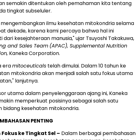
an semakin ditentukan oleh pemahaman kita tentang
a tingkat subseluler.
h mengembangkan ilmu kesehatan mitokondria selama
pat dekade, karena kami percaya bahwa hal ini
i dari kesejahteraan manusia," ujar Tsuyoshi Takakuwa,
ing and Sales Team
(APAC), Supplemental Nutrition
ion,
Kaneka Corporation.
a era
mitoceuticals
telah dimulai. Dalam 10 tahun ke
tan mitokondria akan menjadi salah satu fokus utama
atan," lanjutnya.
or utama dalam penyelenggaraan ajang ini, Kaneka
makin memperkuat posisinya sebagai salah satu
 bidang kesehatan mitokondria.
EMBAHASAN PENTING
Fokus ke Tingkat Sel –
Dalam berbagai pembahasan