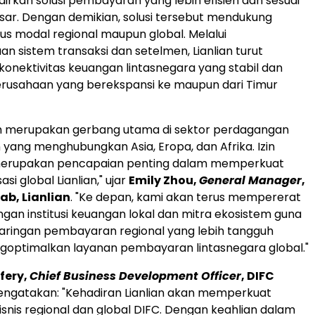
rkan solusi pembayaran yang lebih efisien dan sesuai
ar. Dengan demikian, solusi tersebut mendukung
us modal regional maupun global. Melalui
 sistem transaksi dan setelmen, Lianlian turut
nektivitas keuangan lintasnegara yang stabil dan
perusahaan yang berekspansi ke maupun dari Timur
h merupakan gerbang utama di sektor perdagangan
yang menghubungkan Asia, Eropa, dan Afrika. Izin
erupakan pencapaian penting dalam memperkuat
sasi global Lianlian," ujar
Emily Zhou,
General Manager
,
ab, Lianlian
. "Ke depan, kami akan terus mempererat
ngan institusi keuangan lokal dan mitra ekosistem guna
ringan pembayaran regional yang lebih tangguh
goptimalkan layanan pembayaran lintasnegara global."
fery,
Chief Business Development Officer
, DIFC
engatakan: "Kehadiran Lianlian akan memperkuat
isnis regional dan global DIFC. Dengan keahlian dalam