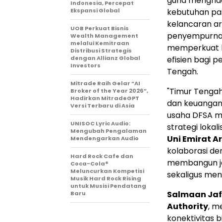
guna menghadi
Indonesia, Percepat
Ekspansi Global
kebutuhan pas
kelancaran ar
UOB Perkuat Bisnis
penyempurnaan
Wealth Management
melalui Kemitraan
memperkuat ko
Distribusi Strategis
dengan Allianz Global
efisien bagi 
Investors
Tengah.
Mitrade Raih Gelar “AI
"Timur Tenga
Broker of the Year 2026”,
Hadirkan MitradeGPT
dan keuangan 
Versi Terbaru di Asia
usaha DFSA m
UNISOC Lyric Audio:
strategi lokali
Mengubah Pengalaman
Uni Emirat Ar
Mendengarkan Audio
kolaborasi de
Hard Rock Cafe dan
membangun ja
Coca-Cola®
Meluncurkan Kompetisi
sekaligus men
Musik Hard Rock Rising
untuk Musisi Pendatang
Salmaan Jaf
Baru
Authority
, m
konektivitas b