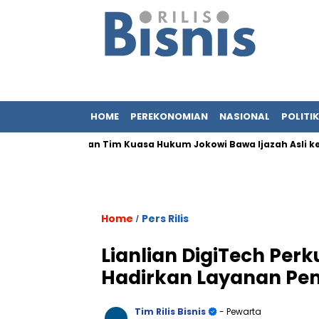
HOME
PEREKONOMIAN
NASIONAL
POLITIK
 Adik Iriana dan Tim Kuasa Hukum Jokowi Bawa Ijazah Asli ke Bare
Home
Pers Rilis
/
Lianlian DigiTech Perk
Hadirkan Layanan Pem
Tim Rilis Bisnis
- Pewarta