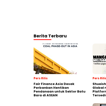
Berita Terbaru
Pers Rilis
Pers Rili
Fair Finance Asia Desak
Shueish
Perbankan Hentikan
Global 
Pendanaan untuk Sektor Batu
Platfo
Bara di ASEAN
Tersedi