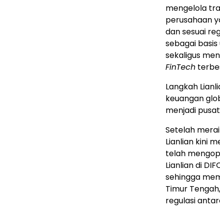
mengelola tra
perusahaan y
dan sesuai reg
sebagai basis
sekaligus men
FinTech
terbes
Langkah Lianl
keuangan glob
menjadi pusat
Setelah merai
Lianlian kini 
telah mengope
Lianlian di DI
sehingga mem
Timur Tengah
regulasi anta