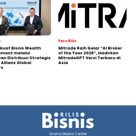
s
Pers Rilis
kuat Bisnis Wealth
Mitrade Raih Gelar “AI Broker
ment melalui
of the Year 2026”, Hadirkan
an Distribusi Strategis
MitradeGPT Versi Terbaru di
Allianz Global
Asia
rs
Graha Media Center