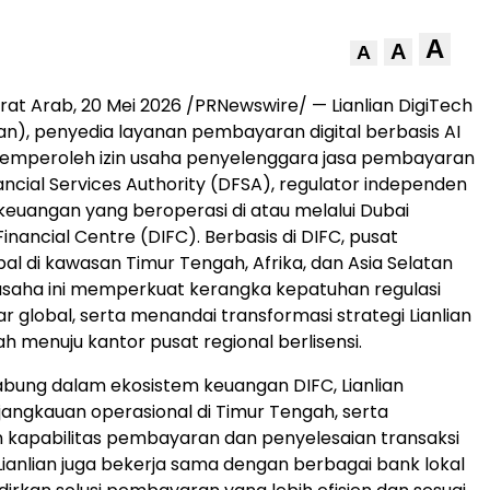
A
A
A
irat Arab, 20 Mei 2026 /PRNewswire/ — Lianlian DigiTech
nlian), penyedia layanan pembayaran digital berbasis AI
emperoleh izin usaha penyelenggara jasa pembayaran
ancial Services Authority (DFSA), regulator independen
a keuangan yang beroperasi di atau melalui Dubai
Financial Centre (DIFC). Berbasis di DIFC, pusat
al di kawasan Timur Tengah, Afrika, dan Asia Selatan
 usaha ini memperkuat kerangka kepatuhan regulasi
sar global, serta menandai transformasi strategi Lianlian
h menuju kantor pusat regional berlisensi.
bung dalam ekosistem keuangan DIFC, Lianlian
ngkauan operasional di Timur Tengah, serta
 kapabilitas pembayaran dan penyelesaian transaksi
 Lianlian juga bekerja sama dengan berbagai bank lokal