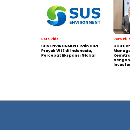
Pers Rilis
Pers Rili
SUS ENVIRONMENT Raih Dua
UOB Per
Proyek WtE di Indonesia,
Manage
Percepat Ekspansi Global
Kemitra
dengan 
Investo