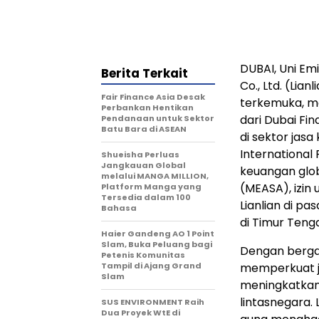
DUBAI, Uni Em
Berita Terkait
Co., Ltd. (Lia
Fair Finance Asia Desak
terkemuka, m
Perbankan Hentikan
dari Dubai Fin
Pendanaan untuk Sektor
Batu Bara di ASEAN
di sektor jas
International 
Shueisha Perluas
Jangkauan Global
keuangan glob
melalui MANGA MILLION,
(MEASA), izin
Platform Manga yang
Tersedia dalam 100
Lianlian di pa
Bahasa
di Timur Tenga
Haier Gandeng AO 1 Point
Slam, Buka Peluang bagi
Dengan berga
Petenis Komunitas
Tampil di Ajang Grand
memperkuat ja
Slam
meningkatkan
lintasnegara.
SUS ENVIRONMENT Raih
Dua Proyek WtE di