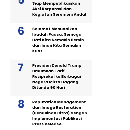
Siap Mempublikasikan
Aksi Korporasi dan
Kegiatan Seremoni Anda!
Selamat Menunaikan
Ibadah Puasa, Semoga
Hati Kita Semakin Bersih
dan Iman Kita Semakin
Kuat
Presiden Donald Trump
Umumkan Tarif
Resiprokal ke Berbagai
Negara Mitra Dagang
Ditunda 90 Hari
Reputation Management
dan Image Restoration
(Pemulihan Citra) dengan
Implementasi Publikasi
Press Release