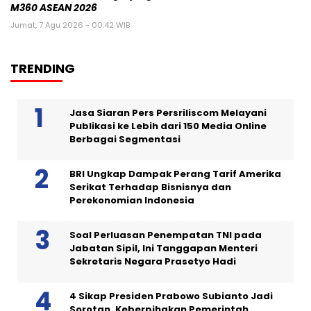
M360 ASEAN 2026
Jumat, 7 Agu 2026 - 00:42 WIB
TRENDING
Jasa Siaran Pers Persriliscom Melayani
Publikasi ke Lebih dari 150 Media Online
Berbagai Segmentasi
BRI Ungkap Dampak Perang Tarif Amerika
Serikat Terhadap Bisnisnya dan
Perekonomian Indonesia
Soal Perluasan Penempatan TNI pada
Jabatan Sipil, Ini Tanggapan Menteri
Sekretaris Negara Prasetyo Hadi
4 Sikap Presiden Prabowo Subianto Jadi
Sorotan, Keberpihakan Pemerintah