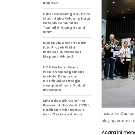
Bahasa
Haier Gandeng AO 1 Point
Slam, Buka Peluang bagi
Petenis Komunitas
Tampil di Ajang Grand
Slam
SUS ENVIRONMENT Raih
Dua Proyek WtE di
Indonesia, Percepat
Ekspansi Global
UOB Perkuat Bisnis
Wealth Management
melalui Kemitraan
Distribusi Strategis
dengan Allianz Global
Investors
Mitrade Raih Gelar “AI
Broker of the Year 2026”,
Hadirkan MitradeGPT
Inside the Canton
Versi Terbaru di Asia
playing badminton
Acara ini men