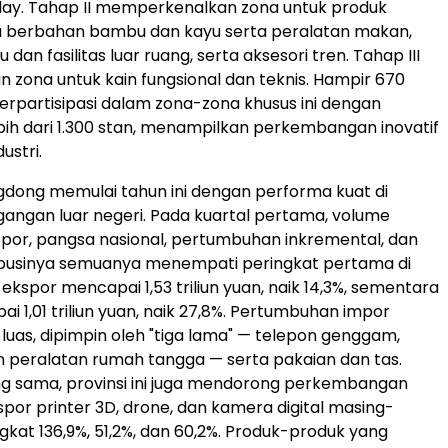
play. Tahap II memperkenalkan zona untuk produk
 berbahan bambu dan kayu serta peralatan makan,
 dan fasilitas luar ruang, serta aksesori tren. Tahap III
ona untuk kain fungsional dan teknis. Hampir 670
rpartisipasi dalam zona-zona khusus ini dengan
bih dari 1.300 stan, menampilkan perkembangan inovatif
ustri.
gdong memulai tahun ini dengan performa kuat di
angan luar negeri. Pada kuartal pertama, volume
por, pangsa nasional, pertumbuhan inkremental, dan
ribusinya semuanya menempati peringkat pertama di
i ekspor mencapai 1,53 triliun yuan, naik 14,3%, sementara
i 1,01 triliun yuan, naik 27,8%. Pertumbuhan impor
 luas, dipimpin oleh "tiga lama" — telepon genggam,
 peralatan rumah tangga — serta pakaian dan tas.
g sama, provinsi ini juga mendorong perkembangan
kspor printer 3D, drone, dan kamera digital masing-
kat 136,9%, 51,2%, dan 60,2%. Produk-produk yang