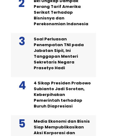
BRI Ungkap Dampak
Perang Tarif Amerika
Serikat Terhadap
Bisnisnya dan
Perekonomian Indonesia
Soal Perluasan
Penempatan TNI pada
Jabatan Sipil, Ini
Tanggapan Menteri
Sekretaris Negara
Prasetyo Hadi
4 Sikap Presiden Prabowo
Subianto Jadi Sorotan,
Keberpihakan
Pemerintah terhadap
Buruh Diapresiasi
Media Ekonomi dan Bisnis
Siap Mempublikasikan
Aksi Korporasi dan