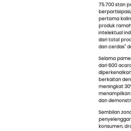
75.700 stan p
berpartisipas
pertama kalin
produk ramah
intelektual 
dari total pr
dan cerdas" d
Selama pamer
dari 600 acar
diperkenalka
berkaitan de
meningkat 30%
menampilkan s
dan demonstr
Sembilan zon
penyelenggara
konsumen, dro