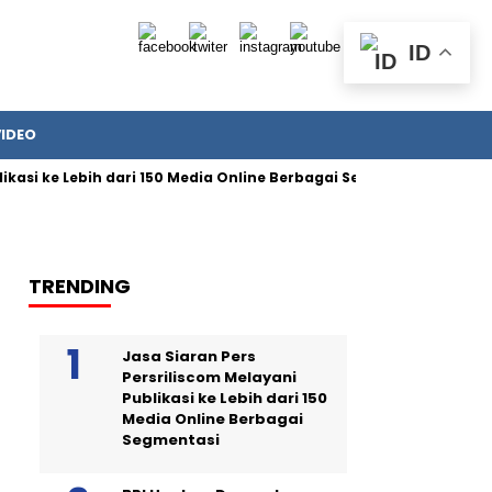
ID
VIDEO
 ke Lebih dari 150 Media Online Berbagai Segmentasi
4 Sikap
TRENDING
Jasa Siaran Pers
Persriliscom Melayani
Publikasi ke Lebih dari 150
Media Online Berbagai
Segmentasi