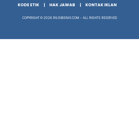
KODE ETIK
HAK JAWAB
KONTAK IKLAN
COPYRIGHT © 2026 RILISBISNIS.COM - ALL RIGHTS RESERVED