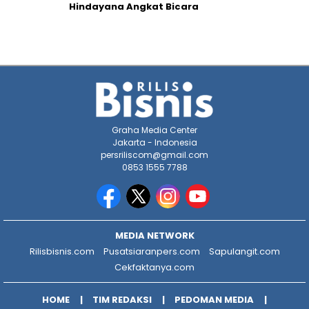
Hindayana Angkat Bicara
Graha Media Center
Jakarta - Indonesia
persriliscom@gmail.com
0853 1555 7788
MEDIA NETWORK
Rilisbisnis.com
Pusatsiaranpers.com
Sapulangit.com
Cekfaktanya.com
HOME
TIM REDAKSI
PEDOMAN MEDIA