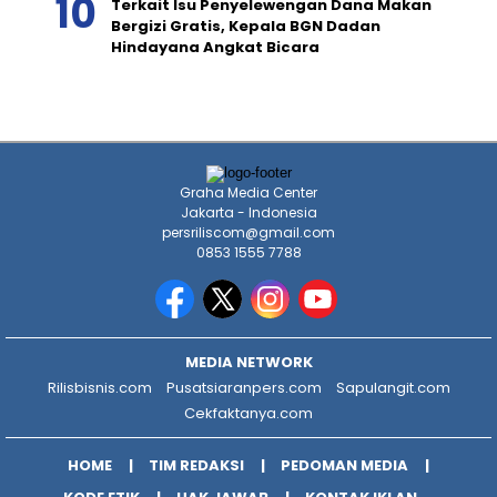
Terkait Isu Penyelewengan Dana Makan
Bergizi Gratis, Kepala BGN Dadan
Hindayana Angkat Bicara
Graha Media Center
Jakarta - Indonesia
persriliscom@gmail.com
0853 1555 7788
MEDIA NETWORK
Rilisbisnis.com
Pusatsiaranpers.com
Sapulangit.com
Cekfaktanya.com
HOME
TIM REDAKSI
PEDOMAN MEDIA