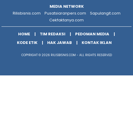
MEDIA NETWORK
Rilisbisnis.com
Pusatsiaranpers.com
Sapulangit.com
Cekfaktanya.com
HOME
TIM REDAKSI
PEDOMAN MEDIA
KODE ETIK
HAK JAWAB
KONTAK IKLAN
COPYRIGHT © 2026 RILISBISNIS.COM - ALL RIGHTS RESERVED