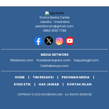
Graha Media Center
Jakarta - Indonesia
persriliscom@gmail.com
0853 1555 7788
MEDIA NETWORK
Rilisbisnis.com
Pusatsiaranpers.com
Sapulangit.com
Cekfaktanya.com
HOME
TIM REDAKSI
PEDOMAN MEDIA
KODE ETIK
HAK JAWAB
KONTAK IKLAN
COPYRIGHT © 2026 RILISBISNIS.COM - ALL RIGHTS RESERVED