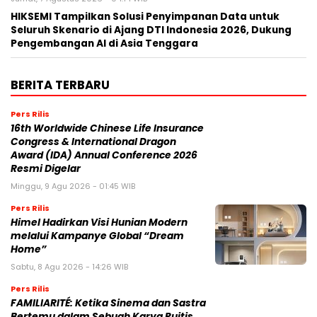
HIKSEMI Tampilkan Solusi Penyimpanan Data untuk
Seluruh Skenario di Ajang DTI Indonesia 2026, Dukung
Pengembangan AI di Asia Tenggara
BERITA TERBARU
Pers Rilis
16th Worldwide Chinese Life Insurance
Congress & International Dragon
Award (IDA) Annual Conference 2026
Resmi Digelar
Minggu, 9 Agu 2026 - 01:45 WIB
Pers Rilis
Himel Hadirkan Visi Hunian Modern
melalui Kampanye Global “Dream
Home”
Sabtu, 8 Agu 2026 - 14:26 WIB
Pers Rilis
FAMILIARITÉ: Ketika Sinema dan Sastra
Bertemu dalam Sebuah Karya Puitis