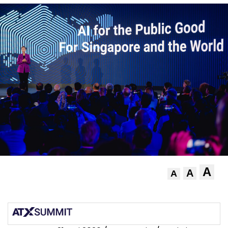
A
A
A