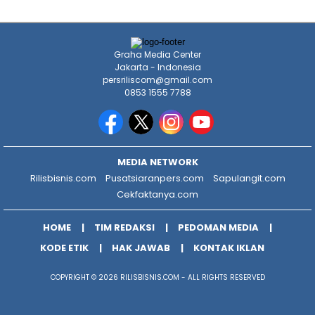
Graha Media Center
Jakarta - Indonesia
persriliscom@gmail.com
0853 1555 7788
MEDIA NETWORK
Rilisbisnis.com
Pusatsiaranpers.com
Sapulangit.com
Cekfaktanya.com
HOME
TIM REDAKSI
PEDOMAN MEDIA
KODE ETIK
HAK JAWAB
KONTAK IKLAN
COPYRIGHT © 2026 RILISBISNIS.COM - ALL RIGHTS RESERVED