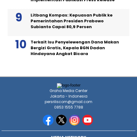
Litbang Kompas: Kepuasan Publik ke
Pemerintahan Presiden Prabowo
Subianto Capai 80,9 Persen
Terkait Isu Penyelewengan Dana Makan
Bergizi Gratis, Kepala BGN Dadan
Hindayana Angkat Bicara
Graha Media Center
Jakarta - Indonesia
persriliscom@gmail.com
0853 1555 7788