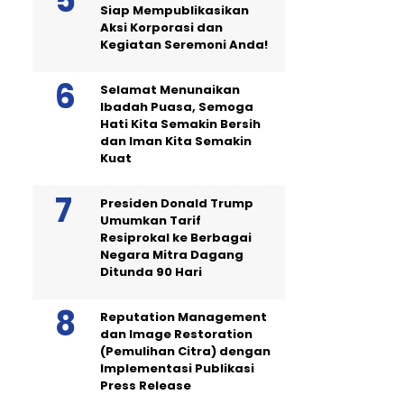
Siap Mempublikasikan
Aksi Korporasi dan
Kegiatan Seremoni Anda!
Selamat Menunaikan
Ibadah Puasa, Semoga
Hati Kita Semakin Bersih
dan Iman Kita Semakin
Kuat
Presiden Donald Trump
Umumkan Tarif
Resiprokal ke Berbagai
Negara Mitra Dagang
Ditunda 90 Hari
Reputation Management
dan Image Restoration
(Pemulihan Citra) dengan
Implementasi Publikasi
Press Release