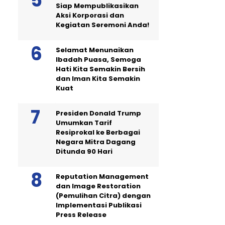
Siap Mempublikasikan
Aksi Korporasi dan
Kegiatan Seremoni Anda!
Selamat Menunaikan
Ibadah Puasa, Semoga
Hati Kita Semakin Bersih
dan Iman Kita Semakin
Kuat
Presiden Donald Trump
Umumkan Tarif
Resiprokal ke Berbagai
Negara Mitra Dagang
Ditunda 90 Hari
Reputation Management
dan Image Restoration
(Pemulihan Citra) dengan
Implementasi Publikasi
Press Release