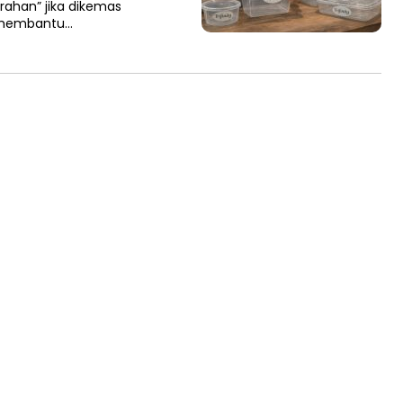
urahan” jika dikemas
a membantu…