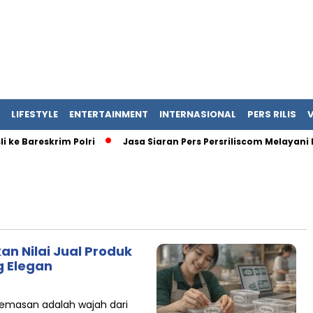
LIFESTYLE
ENTERTAINMENT
INTERNASIONAL
PERS RILIS
e Bareskrim Polri
Jasa Siaran Pers Persriliscom Melayani Pu
an Nilai Jual Produk
 Elegan
kemasan adalah wajah dari