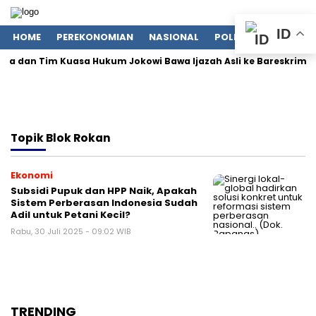
ID
HOME
PEREKONOMIAN
NASIONAL
POLITIK
LIFESTYLE
ana dan Tim Kuasa Hukum Jokowi Bawa Ijazah Asli ke Bareskrim Pol
Topik
Blok Rokan
Ekonomi
Subsidi Pupuk dan HPP Naik, Apakah
Sistem Perberasan Indonesia Sudah
Adil untuk Petani Kecil?
Rabu, 30 Juli 2025 - 09:02 WIB
TRENDING