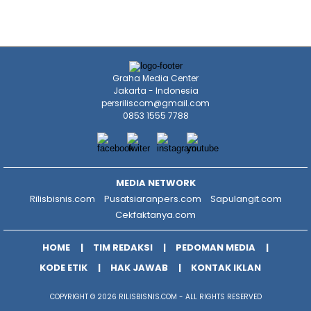
Graha Media Center
Jakarta - Indonesia
persriliscom@gmail.com
0853 1555 7788
MEDIA NETWORK
Rilisbisnis.com
Pusatsiaranpers.com
Sapulangit.com
Cekfaktanya.com
HOME
TIM REDAKSI
PEDOMAN MEDIA
KODE ETIK
HAK JAWAB
KONTAK IKLAN
COPYRIGHT © 2026 RILISBISNIS.COM - ALL RIGHTS RESERVED