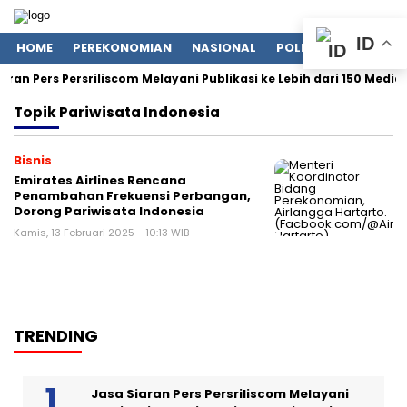
ID
HOME
PEREKONOMIAN
NASIONAL
POLITIK
LIFESTYLE
aran Pers Persriliscom Melayani Publikasi ke Lebih dari 150 Medi
Topik
Pariwisata Indonesia
Bisnis
Emirates Airlines Rencana
Penambahan Frekuensi Perbangan,
Dorong Pariwisata Indonesia
Kamis, 13 Februari 2025 - 10:13 WIB
TRENDING
Jasa Siaran Pers Persriliscom Melayani