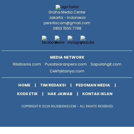
Graha Media Center
Jakarta - Indonesia
persriliscom@gmail.com
0853 1555 7788
MEDIA NETWORK
Rilisbisnis.com
Pusatsiaranpers.com
Sapulangit.com
Cekfaktanya.com
HOME
TIM REDAKSI
PEDOMAN MEDIA
KODE ETIK
HAK JAWAB
KONTAK IKLAN
COPYRIGHT © 2026 RILISBISNIS.COM - ALL RIGHTS RESERVED