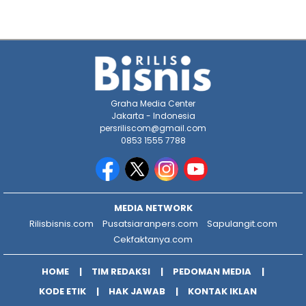
Graha Media Center
Jakarta - Indonesia
persriliscom@gmail.com
0853 1555 7788
MEDIA NETWORK
Rilisbisnis.com
Pusatsiaranpers.com
Sapulangit.com
Cekfaktanya.com
HOME
TIM REDAKSI
PEDOMAN MEDIA
KODE ETIK
HAK JAWAB
KONTAK IKLAN