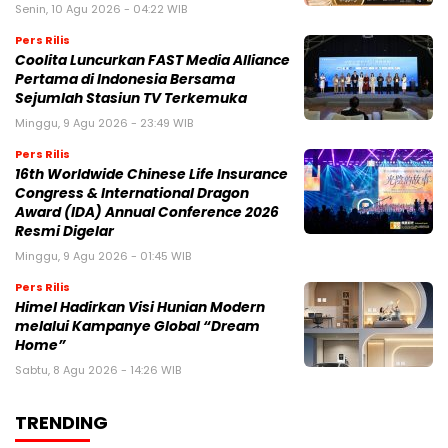
Senin, 10 Agu 2026 - 04:22 WIB
Pers Rilis
Coolita Luncurkan FAST Media Alliance
Pertama di Indonesia Bersama
Sejumlah Stasiun TV Terkemuka
Minggu, 9 Agu 2026 - 23:49 WIB
Pers Rilis
16th Worldwide Chinese Life Insurance
Congress & International Dragon
Award (IDA) Annual Conference 2026
Resmi Digelar
Minggu, 9 Agu 2026 - 01:45 WIB
Pers Rilis
Himel Hadirkan Visi Hunian Modern
melalui Kampanye Global “Dream
Home”
Sabtu, 8 Agu 2026 - 14:26 WIB
TRENDING