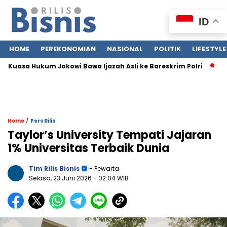
ID
HOME
PEREKONOMIAN
NASIONAL
POLITIK
LIFESTYLE
uasa Hukum Jokowi Bawa Ijazah Asli ke Bareskrim Polri
Jasa 
/
Home
Pers Rilis
Taylor’s University Tempati Jajaran
1% Universitas Terbaik Dunia
Tim Rilis Bisnis
- Pewarta
Selasa, 23 Juni 2026
- 02:04 WIB