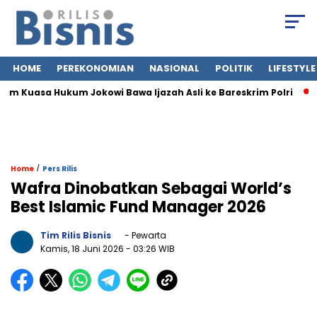
HOME
PEREKONOMIAN
NASIONAL
POLITIK
LIFESTYLE
im Kuasa Hukum Jokowi Bawa Ijazah Asli ke Bareskrim Polri
J
/
Home
Pers Rilis
Wafra Dinobatkan Sebagai World’s
Best Islamic Fund Manager 2026
Tim Rilis Bisnis
- Pewarta
Kamis, 18 Juni 2026
- 03:26 WIB