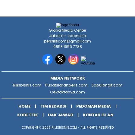
Graha Media Center
Jakarta - Indonesia
persriliscom@gmail.com
0853 1555 7788
MEDIA NETWORK
Rilisbisnis.com
Pusatsiaranpers.com
Sapulangit.com
Cekfaktanya.com
HOME
TIM REDAKSI
PEDOMAN MEDIA
KODE ETIK
HAK JAWAB
KONTAK IKLAN
COPYRIGHT © 2026 RILISBISNIS.COM - ALL RIGHTS RESERVED