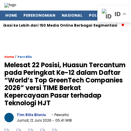
ID
HOME
PEREKONOMIAN
NASIONAL
POLITIK
LIFESTYLE
ikasi ke Lebih dari 150 Media Online Berbagai Segmentasi
4 S
/
Home
Pers Rilis
Melesat 22 Posisi, Huasun Tercantum
pada Peringkat Ke-12 dalam Daftar
“World’s Top GreenTech Companies
2026” versi TIME Berkat
Kepercayaan Pasar terhadap
Teknologi HJT
Tim Rilis Bisnis
- Pewarta
Jumat, 12 Juni 2026
- 05:41 WIB