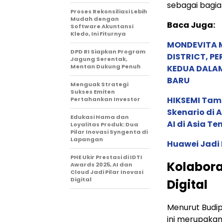
sebagai bagia
Proses Rekonsiliasi Lebih
Mudah dengan
Baca Juga:
Software Akuntansi
Kledo, Ini Fiturnya
MONDEVITA 
DPD RI Siapkan Program
DISTRICT, P
Jagung Serentak,
Mentan Dukung Penuh
KEDUA DALA
BARU
Menguak Strategi
Sukses Emiten
HIKSEMI Tam
Pertahankan Investor
Skenario di
Edukasi Hama dan
AI di Asia T
Loyalitas Produk: Dua
Pilar Inovasi Syngenta di
Lapangan
Huawei Jadi
PHE Ukir Prestasi di IDTI
Kolabora
Awards 2025, AI dan
Cloud Jadi Pilar Inovasi
Digital
Digital
Menurut Budip
ini merupakan