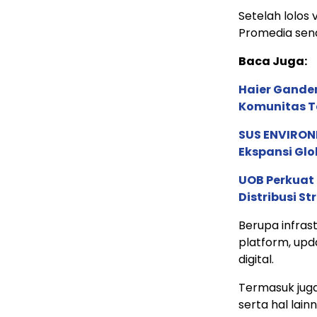
Setelah lolos v
Promedia send
Baca Juga:
Haier Ganden
Komunitas T
SUS ENVIRONM
Ekspansi Glo
UOB Perkuat
Distribusi St
Berupa infrast
platform, upda
digital.
Termasuk juga
serta hal lai