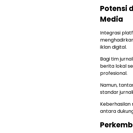
Potensi 
Media
Integrasi pla
menghadirkan 
iklan digital.
Bagi tim jurna
berita lokal 
profesional.
Namun, tanta
standar jurna
Keberhasilan
antara dukung
Perkemb