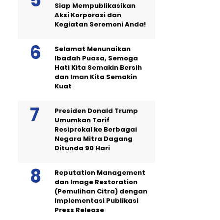
Siap Mempublikasikan
Aksi Korporasi dan
Kegiatan Seremoni Anda!
Selamat Menunaikan
Ibadah Puasa, Semoga
Hati Kita Semakin Bersih
dan Iman Kita Semakin
Kuat
Presiden Donald Trump
Umumkan Tarif
Resiprokal ke Berbagai
Negara Mitra Dagang
Ditunda 90 Hari
Reputation Management
dan Image Restoration
(Pemulihan Citra) dengan
Implementasi Publikasi
Press Release