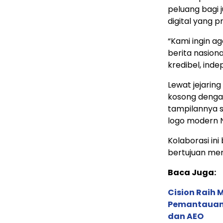
peluang bagi 
digital yang p
“Kami ingin ag
berita nasiona
kredibel, inde
Lewat jejarin
kosong deng
tampilannya 
logo modern 
Kolaborasi ini
bertujuan mem
Baca Juga:
Cision Raih
Pemantauan d
dan AEO