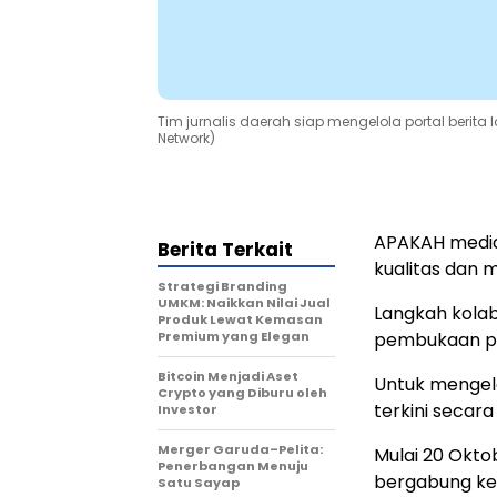
Tim jurnalis daerah siap mengelola portal berita
Network)
APAKAH media 
Berita Terkait
kualitas dan 
Strategi Branding
UMKM: Naikkan Nilai Jual
Langkah kolabo
Produk Lewat Kemasan
Premium yang Elegan
pembukaan pel
Bitcoin Menjadi Aset
Untuk mengelo
Crypto yang Diburu oleh
terkini secara
Investor
Merger Garuda–Pelita:
Mulai 20 Okto
Penerbangan Menuju
bergabung ke
Satu Sayap