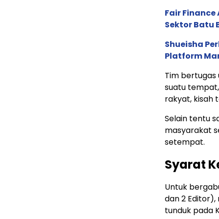
Fair Financ
Sektor Batu 
Shueisha Pe
Platform Ma
Tim bertugas 
suatu tempat,
rakyat, kisah
Selain tentu 
masyarakat se
setempat.
Syarat K
Untuk bergabu
dan 2 Editor),
tunduk pada K