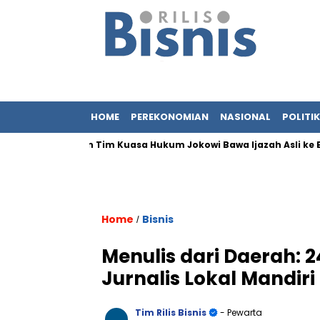
HOME
PEREKONOMIAN
NASIONAL
POLITIK
ik Iriana dan Tim Kuasa Hukum Jokowi Bawa Ijazah Asli ke Baresk
Home
Bisnis
/
Menulis dari Daerah:
Jurnalis Lokal Mandiri
Tim Rilis Bisnis
- Pewarta