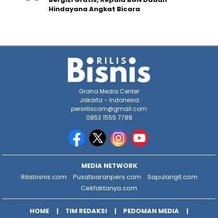
Hindayana Angkat Bicara
Graha Media Center
Jakarta - Indonesia
persriliscom@gmail.com
0853 1555 7788
MEDIA NETWORK
Rilisbisnis.com
Pusatsiaranpers.com
Sapulangit.com
Cekfaktanya.com
HOME
TIM REDAKSI
PEDOMAN MEDIA