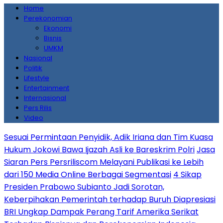
Home
Perekonomian
Ekonomi
Bisnis
UMKM
Nasional
Politik
Lifestyle
Entertainment
Internasional
Pers Rilis
Video
Sesuai Permintaan Penyidik, Adik Iriana dan Tim Kuasa
Hukum Jokowi Bawa Ijazah Asli ke Bareskrim Polri
Jasa
Siaran Pers Persriliscom Melayani Publikasi ke Lebih
dari 150 Media Online Berbagai Segmentasi
4 Sikap
Presiden Prabowo Subianto Jadi Sorotan,
Keberpihakan Pemerintah terhadap Buruh Diapresiasi
BRI Ungkap Dampak Perang Tarif Amerika Serikat