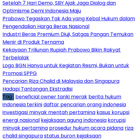
Setelah 7 Hari Demo, SBY Ajak Jaga Dialog dan
Optimisme Demi Indonesia Maju
Prabowo Tegaskan Tak Ada yang Kebal Hukum dalam
Pengendalian Harga Beras Nasional
Industri Beras Premium Diuji, Satgas Pangan Temukan
Menir di Produk Ternama
Kekayaan Triliunan Rupiah Prabowo Bikin Rakyat
Terbelalak
Logo BGN Hanya untuk Kegiatan Resmi, Bukan untuk
Promosi SPPG
Pencarian Riza Chalid di Malaysia dan Singapura
Hadapi Tantangan Ekstradisi
Tag :
beneficial owner tanki merak
berita hukum
indonesia terkini
daftar pencarian orang indonesia
investigasi minyak mentah pertamina
kasus korupsi
energi nasional
kejaksaan agung indonesia
korupsi
minyak pertamina
prosedur hukum acara pidana
riza
chalid singapura
status buron kejaksaan