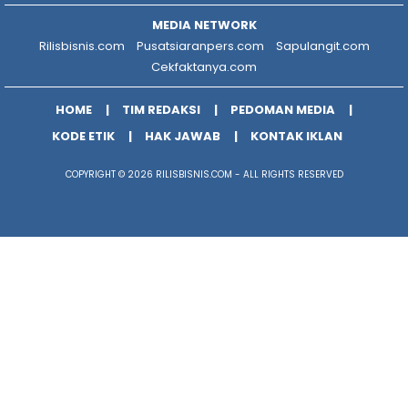
MEDIA NETWORK
Rilisbisnis.com
Pusatsiaranpers.com
Sapulangit.com
Cekfaktanya.com
HOME
TIM REDAKSI
PEDOMAN MEDIA
KODE ETIK
HAK JAWAB
KONTAK IKLAN
COPYRIGHT © 2026 RILISBISNIS.COM - ALL RIGHTS RESERVED