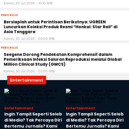
Kamis, 30 Jul 2026 - 10:10 WIB
PERS RILIS
Bersiaplah untuk Perintisan Berikutnya: UGREEN
Luncurkan Koleksi Produk Resmi “Honkai: Star Rail” di
Asia Tenggara
Kamis, 30 Jul 2026 - 03:00 WIB
PERS RILIS
Seegene Dorong Pendekatan Komprehensif dalam
Pemeriksaan Infeksi Saluran Reproduksi melalui Global
Million Clinical Study (GMCS)
Kamis, 30 Jul 2026 - 02:00 WIB
Entertainment
Entertainment
Entertainment
b
Ingin Tampil Seperti Seleb
Ingin Tampil Seperti Seleb
i
di Media? Tak Percaya Diri
di Media? Tak Percaya Diri
Bertemu Jurnalis? Kami
Bertemu Jurnalis? Kami