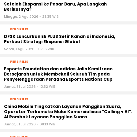
Setelah Ekspansi ke Pasar Baru, Apa Langkah
Berikutnya?
Minggu, 2 Agu 2026 - 23:35 WIB
PERS RILIS
DFSK Luncurkan E5 PLUS Setir Kanan di Indonesia,
Perkuat Strategi Ekspansi Global
Sabtu, 1 Agu 2026 - 07:16 WIB
PERS RILIS
Esports Foundation dan adidas Jalin Kemitraan
Bersejarah untuk Membekali Seluruh Tim pada
Penyelenggaraan Perdana Esports Nations Cup
Jumat, 31 Jul 2026 - 10:52 WIB
PERS RILIS
China Mobile Tingkatkan Layanan Panggilan Suara,
Operator Terkemuka Mulai Komersialisasi “Calling + AI”:
AI Rombak Layanan Panggilan Suara
Jumat, 31 Jul 2026 - 08:13 WIB
PERS RILIS