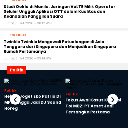
Studi Ookla di Manila: Jaringan VoLTE Milik Operator
Seluler Ungguli Aplikasi OTT dalam Kualitas dan
Keandalan Panggilan Suara
Jumat, 31 Jul 2026 - 08:12 WIB
PERS RILIS
Twinkle Twinkle Mengawali Petualangan di Asia
Tenggara dari Singapura dan Menjadikan Singapura
Rumah Pertamanya
Jumat, 31 Jul 2026 - 03:14 WIB
Politik
Politik
Politik
‹
›
Heboh Joget Eko Patrio Di
Fokus Awal Kasus Korupsi
MPR Hingga Jadi DJ Sound
Tol MBZ: PT Acset Jadi
Horeg
Tersangka Pertama